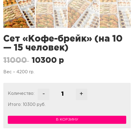
Сет «Кофе-брейк» (на 10
— 15 человек)
Первоначальная
Текущая
11000
10300
p
цена
цена:
Вес – 4200 гр.
составляла
10300 p.
11000 p.
-
+
Количество:
Количество товара Сет "Кофе-бре
Итого:
10300
руб.
В КОРЗИНУ