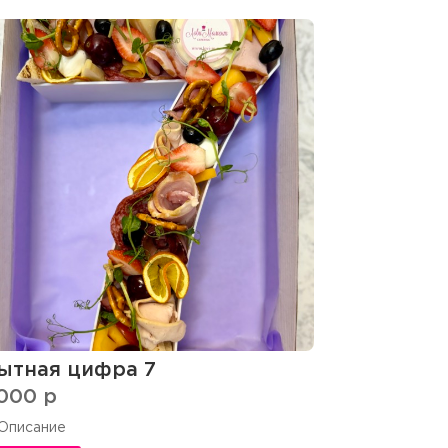
ытная цифра 7
000
p
Описание