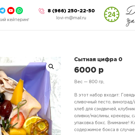
8 (966) 250-22-50
lovi-m@mail.ru
ий кейтеринг
Сытная цифра 0
6000
p
Вес — 800 гр,
В этот набор входит: Говяд
сливочный песто, виноград/
хлеб для сэндвичей, клубни
оливки/маслины, крекеры, с
упаковка бокс. Внимание! К
содержимое бокса в случае