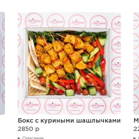
Бокс с куриными шашлычками
М
2850
p
2
Описание